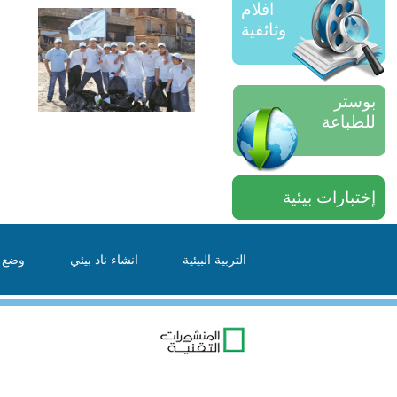
افلام
وثائقية
بوستر
للطباعة
إختبارات بيئية
التربية البيئية
انشاء ناد بيئي
وضع ا