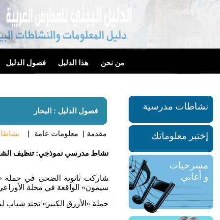
من نحن
هذا الدليل
فصول الدليل
نشاطات مدرسية
فصول الدليل : البحار
مقدمة
|
معلومات عامة
|
نشاطات
إختبر معلوماتك
نشاط مدرسي نموذجي: تنظيف الش
مسرحيات
و أغاني
شاركت ثانوية الضحى في حملة «ال
سيمون» الواقعة في محلة الأوزاعي
حملة «الأزرق الكبير» تجند شباب ل