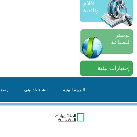
افلام
وثائقية
بوستر
للطباعة
إختبارات بيئية
التربية البيئية
انشاء ناد بيئي
وضع ا