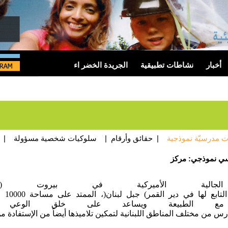
أخبار
نشاطات تطبيقية
الجريدة الخضر اء
 مدرسيّة نموذجية
|
حقائق وأرقام
|
سلوكيات شخصية مسؤولة
|
الجالية
الأميركية
في
بيروت
CS)
التابع
لها
في
دير
القمر
(
جبل
لبنان
)
،
الممتد
على
مساحة
10000
م
مع
الطبيعة
ويساعد
على
خلق
الوعي
رس
من
مختلف
المناطق
اللبنانية
لتمكين
تلاميذها
أيضاً
من
الإستفادة
من