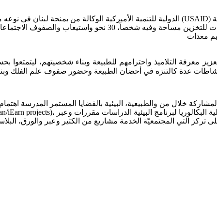
ة
(USAID)
الدولية
للتنمية
الأميركية
الوكالة
من
بمنحة
لبنان
في
نوعه
م
ت
للتخزين
مساحة
وفيه
شخصاً،
30
نحو
واستيعاب
والصفوف
الاجتماع
يم
معدات
عزيز
معرفة
التلاميذ
واحترامهم
للطبيعة
وبناء
شخصيتهم،
ليتمتعوا
بح
شاطات
عدة
كالتنزه
في
أحضان
الطبيعة
وحضور
صفوف
علم
الفلك
وبن
لمشاركة
خلال
من
والطبيعية،
البيئية
بالقضايا
المستمر
المدرسة
اهتمام
ية
البكالوريا
لبرنامج
البيئية
الدراسات
مقررات
وعبر
،
/iEarn projects)
لى
تركز
التي
المجتمعيّة
الخدمة
مشاريع
من
الكثير
وعبر
والورق،
البلاس