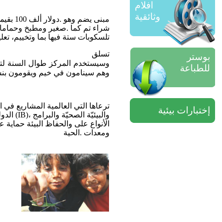
افلام
وثائقية
مبنى
يضم
وهو
.
دولار
ألف
100
بقيم
شراء
تم
كما
.
صغير
ومطبخ
وحماما
تلسكوبات
ستة
فيها
بما
وتخييم،
تعل
تسلق
بوستر
وسيستخدم
المركز
طوال
السنة
لت
للطباعة
وهم
سينامون
في
خيم
ويقومون
بن
ترعاها
التي
العالمية
المشاريع
في
ا
إختبارات بيئية
والبيئيّة
الصحيّة
والبرامج
،
(IB)
الدول
الأنواع
على
والحفاظ
البيئة
حماية
ع
ومعدات
.
الحية