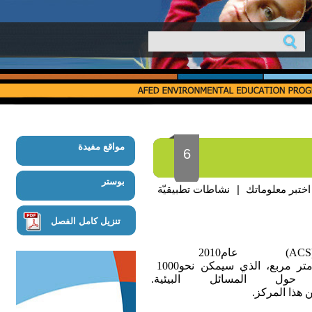
مواقع مفيدة
6
بوستر
اختبر معلوماتك
|
نشاطات تطبيقيّة
تنزيل كامل الفصل
(A
عام
2010
تر
مربع،
الذي
سيمكن
نحو
1000
حول
المسائل
البيئية
.
هذا
المركز
.