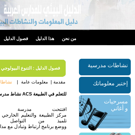
من نحن
هذا الدليل
فصول الدليل
نشاطات مدرسية
فصول الدليل : التنوع البيولوجي
مقدمة
|
معلومات عامة
|
نشاطات
إختبر معلوماتك
نشاط مدرسي نموذجي: مركز ACS للتعلم في الطبيعة
مسرحيات
و أغاني
افتتحت
مدرسة
مركز
الطبيعة
والتعليم
الخارجي
تلميذ
من
التواصل
ووضع
برنامج
ارتباط
وتبادل
مع
مدا