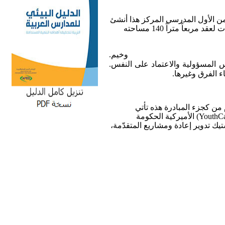
ن
الأول
المدرسي
المركز
هذا
أنشئ
ات
لعقد
مربعاً
متراً
140
مساحته
وخيم
.
س
المسؤولية
والاعتماد
على
النفس
.
اء
الفرق
وغيرها
.
من
كجزء
المبادرة
هذه
تأتي
(YouthCan
الأميركية
الحكومة
تيك
تدوير
إعادة
ومشاريع
المتقدّمة،