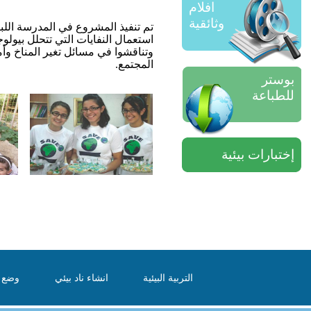
افلام
وثائقية
تم تنفيذ المشروع في المدرسة الل
استعمال النفايات التي تتحلل بيولو
وتناقشوا في مسائل تغير المناخ وأم
المجتمع.
بوستر
للطباعة
إختبارات بيئية
التربية البيئية
انشاء ناد بيئي
وضع ا