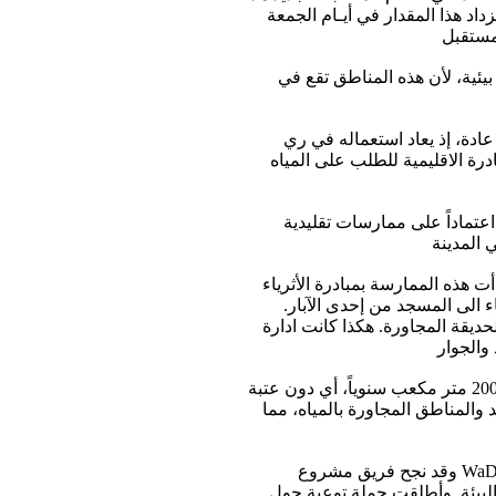
اد هذا المقدار في أيـام الجمعة
يئية، لأن هذه المناطق تقع في
ادة، إذ يعاد استعماله في ري
WaDImena) بات المجتمع اليمني قادراً على ري أكثر من 45 حديقة
لقديمة اعتماداً على ممارسات تقليدية
أت هذه الممارسة بمبادرة الأثرياء
ء الى المسجد من إحدى الآبار.
يقة المجاورة. هكذا كانت ادارة
ولكن منذ سبعينات القرن الماضي تدهور وضع المياه الجوفية في أنحاء اليمن وباتت حصة الفرد من المياه 200 متر مكعب سنوياً، أي دون عتبة
 والمناطق المجاورة بالمياه، مما
وقد نجح فريق مشروع WaDImena الذي يضم باحثين ومهندسين وطلاباً جامعيين أن يشرك المجموعات المعنية بالحفاظ على المقاشم
والبيئة. وأطلقت حملة توعية حول