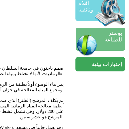
افلام
وثائقية
بوستر
للطباعة
إختبارات بيئية
صمم باحثون في جامعة السلطان قاب
الرمادية»، لأنها لا تختلط بمياه الصرف الصحي التي تعد من «المياه السوداء».
يمر ماء الوضوء أولاً بطبقة من الرم
وتتجمع المياه المعالجة في خزان أرضي متصل بنظام ري بالمرشات.
على 200 دولار، وهي تشمل 
للمرشح هو عشر سنين.