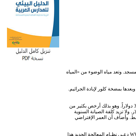
سجد. وتعد مياه الوضوء من «المياه
وبعدها بمضخة كلور لإبادة الجراثيم.
لم يكلف المرشح (الفلتر) الذي صممه فريق أبحاث من قسم التربة والمياه والهندسة في الجامعة سوى 390 دولاراً. وهو بذلك أرخص بكثير من
لمياه الرمادية المستوردة من الدول الصناعية. وبلغت الكلفة الإجمالية للنظام كله 3900 دولار. ولا تزيد كلفة الصيانة السنوية
شط. وأضاف أن العمر الإفتراضي
دعـي نظـام المعالجة الجديد هذا WWW اختصاراً لعبارة بالإنكليزية تعني أشغال مياه الوضوء (Wadu Water Works). وهو يعمل حالياً في مسجد