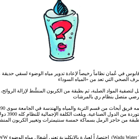
وس في عُمان نظاماً رخيصاً لإعادة تدوير مياه الوضوء لسقي حديقة م
ل لتصفية المواد الصلبة، ثم بطبقة من الكربون المنشَّط لإزالة الروائح، 
أنظمة معالجة ا
قشط طبقة من حاجز الرمل بسماكة خمسة سنتيمترات وتغيير الكربون المن