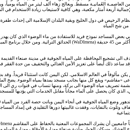
عاصمـة العُمانيـة مسقط. ويعالج زهاء ألف ليتر من المياه يومياً، ويزد
نظام الرخيص في دول الخليج وبقية البلدان الإسلامية الى إحداث طفرة ب
 بعض المساجد نموذج فريد للاستفادة من ماء الوضوء الذي كان يهدر ع
الحدائق التراثية. ومن خلال برنامج المبادرة الاقليمية للطلب على المياه (
روع الذي بدأ في عام 2006 يهدف الى تشجيع المحافظة على المياه الجوفية في مدينة صنعاء ا
ن مألوفاً في العالم الاسلامي. لكن اليمن كانت استثناءً فريداً. وقد بد
 تدعى «مقاشم» ويقع كل منها بجانب مسجد يمدها بمياه الوضوء. يضخ الما
مة تصريف مياه الوضوء الى بركة، ومنها تنساب في قنوات ري الى الحد
اف وتلوث بالنفايات، وفقدت غالبيتها دورها التقليدي في إمداد المساجد
خ العشائر وسكان الجوار وبلدية صنعاء ووزارة الأوقاف ووزارة المياه 