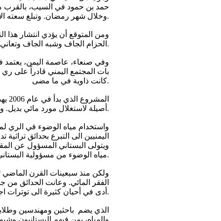
حمد بن حمود في السيب، بالقرب من ال
وخلال شهر رمضان. وتبلغ سعته الإجمالية أربعة أمتار مكعبة، وهي كافية لاستيعاب زيادة الاستخدام في المستقبل.
ومن المتوقع أن يؤدي انتشار هذا ال
الحزام الجاف وشبه الجاف وتعاني من شح المياه.
وفي صنعاء، عاصمة اليمن، يعتمد في
كانت ذاوية في ما مضى.
المش
أصيلة لاستغلال مورد مائي بديل. وقد ساعد ذلك أيضاً على تعزيز الأمن الغذائي والتخفيف من حدة الفقر في المدينة.
واستخدام مياه الوضوء في الري لم يك
اليمنيين الى التبرع بحدائق تراثية
ويتولى البستاني المسؤول عن المقش
مياه الوضوء من مسؤولية البستاني، الذي كان يحصل على الماء مجاناً مقابل الخدمات التي يؤديها للمسجد والجوار.
الفقر المائي. وعانت الحدائق من جف
أدى في أحيان كثيرة الى توترات اجتماعية.
والمياه، بمن فيهم البستانيون وشيو