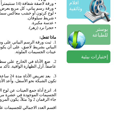
افلام
•
ورقة لاصقة شفافة (14 سنتيمتراً مربعاً).
وثائقية
•
ورقة رسم بياني، كل مربع بعرض 
•
لوح كرتون أو خشب معاكس سماكته 6 مليمترات (ربع إنش) ومساحته 40 سنتيمترا
•
شريط سيلوفان.
•
عدسة مكبرة.
•
حجرا نرد (زهر).
بوستر
للطباعة
ماذا تفعل:
1.
ثبت ورقة الرسم البياني على و
البياني بشريط لاصق، على أن يكون ا
عينات الجسيمات الملوثة.
إختبارات بيئية
2.
ضع الأداة في الخارج على سطح
عاصفاً. أزل الظهارة الواقية. تأكد 
3.
بعد تعر
تكون الشبكة نحو الأسفل، وأعد الأد
4.
انزع أداة جمع العينات عن لوح 
الجسيمات الموجودة في عشرة مربعات 
جاء الرقمان 2 و5 مثلاً، يكون المربع المختار في العمود الثاني مع الصف الأفقي الخامس.
اقسم العدد الاجمالي للجسيمات على 10 لتحصل على متوسط العدد في كل 