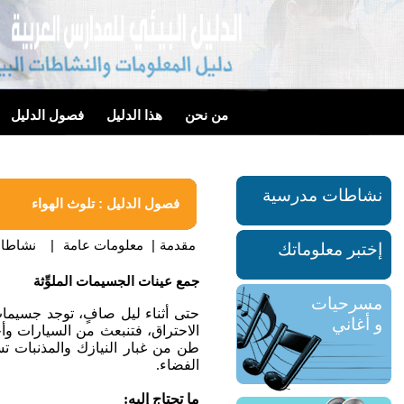
من نحن
هذا الدليل
فصول الدليل
نشاطات مدرسية
فصول الدليل : تلوث الهواء
مقدمة
|
معلومات عامة
|
نشاطات
إختبر معلوماتك
جمع عينات الجسيمات الملوِّثة
مسرحيات
حتى أثناء ليل صافٍ، توجد جسيما
و أغاني
طن من غبار النيازك والمذنبات ت
الفضاء.
ما تحتاج إليه: