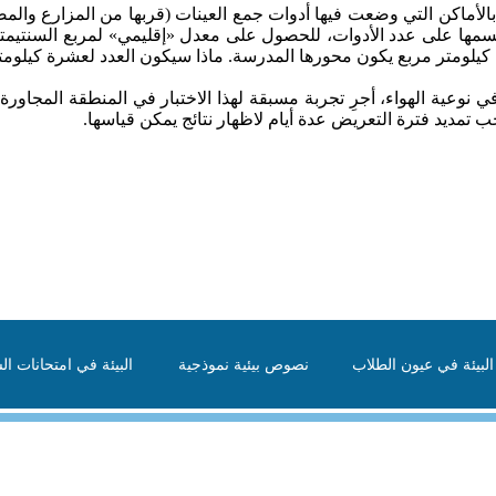
لأماكن التي وضعت فيها أدوات جمع العينات (قربها من المزارع والم
سمها على عدد الأدوات، للحصول على معدل «إقليمي» لمربع السنتيمت
لومتر مربع يكون محورها المدرسة. ماذا سيكون العدد لعشرة كيلوم
ي نوعية الهواء، أجرِ تجربة مسبقة لهذا الاختبار في المنطقة المجاو
ب تمديد فترة التعريض عدة أيام لاظهار نتائج يمكن قياسها.
لبيئة في عيون الطلاب
نصوص بيئية نموذجية
البيئة في امتحانات الش