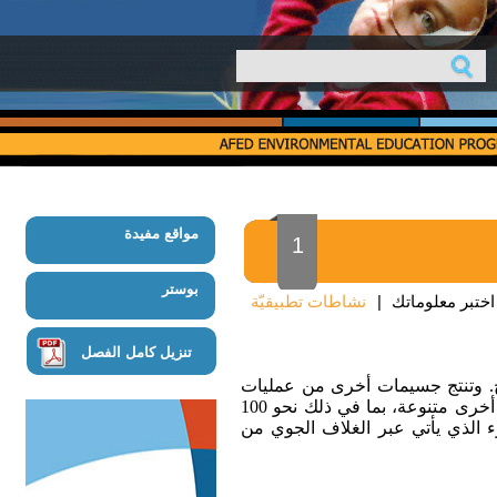
مواقع مفيدة
1
بوستر
اختبر معلوماتك
|
نشاطات تطبيقيّة
تنزيل كامل الفصل
يح. وتنتج جسيمات أخرى من عمليات
الاحتراق، فتنبعث من السيارات وأجهزة التدفئة والمصانع وحرائق الغابات والانفجارات البركانية ومصادر أخرى متنوعة، بما في ذلك نحو 100
ء الذي يأتي عبر الغلاف الجوي من