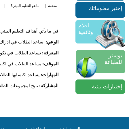
|
|
مقدمة
ما هو التعليم البيئي؟
إختبر معلوماتك
افلام
في
ما
يأتي
أهداف
التعليم
البيئي
وثائقية
الوعي
:
ساعد
الطلاب
في
ادراك
المعرفة
:
تساعد
الطلاب
في
تكو
بوستر
للطباعة
الموقف
:
يساعد
الطلاب
في
اكت
المهارات
:
يساعد
اكتسابها
الطلا
ا
لمشاركة
:
تتيح
لمجموعات
الطل
إختبارات بيئية
التربية البيئية
انشاء ناد بيئي
وضع ا