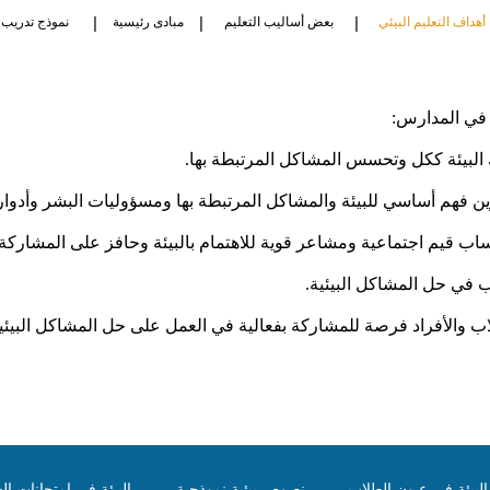
|
|
|
أهداف التعليم البيئي
بعض أساليب التعليم
مبادى رئيسية
نموذج تدريب 
في
المدارس
:
البيئة
ككل
وتحسس
المشاكل
المرتبطة
بها
.
ين
فهم
أساسي
للبيئة
والمشاكل
المرتبطة
بها
ومسؤوليات
البشر
وأدوا
ساب
قيم
اجتماعية
ومشاعر
قوية
للاهتمام
بالبيئة
وحافز
على
المشاركة
ب
في
حل
المشاكل
البيئية
.
اب
والأفراد
فرصة
للمشاركة
بفعالية
في
العمل
على
حل
المشاكل
البيئي
لبيئة في عيون الطلاب
نصوص بيئية نموذجية
البيئة في امتحانات الش