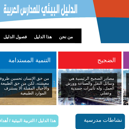
من نحن
هذا الدليل
فصول الدليل
الضجيج
التنمية المستدامة
مصادر الضجيج الرئيسية هي
من حق الإنسان تحسين ظروف
وسائل النقل والصناعة وورش
معيشته، لكن من حق الطبيعة
العمل، وله تأثيرات جسدية
والأجيال المقبلة ألا يستنزف
وعقلي
الموارد الطبيعية
نشاطات مدرسية
هذا الدليل / التربية البيئية / أهد