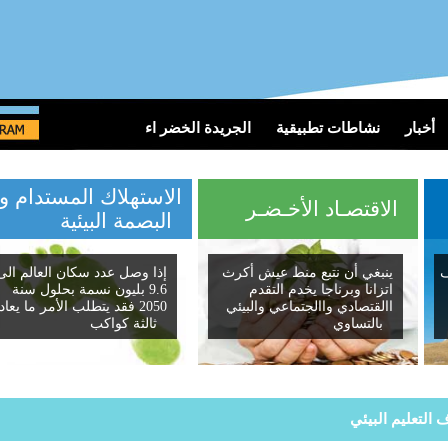
أخبار
نشاطات تطبيقية
الجريدة الخضر اء
الاستهلاك المستدام و
الاقتصـاد الأخـضـر
البصمة البيئية
ينبغي أن نتبع منط عيش أكرث
إذا وصل عدد سكان العالم الى
اتزانا وبرناجا يخدم التقدم
9.6 بليون نسمة بحلول سنة
االقتصادي واالجتماعي والبيئي
2050 فقد يتطلب الأمر ما يعادل
بالتساوي
ثالثة كواكب
اف التعليم البيئي