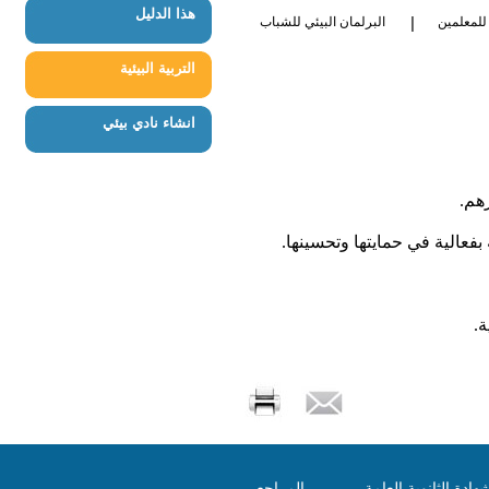
هذا الدليل
|
للمعلمين
البرلمان البيئي للشباب
التربية البيئية
انشاء نادي بيئي
رهم
.
بفعالية
في
حمايتها
وتحسينها
.
ة
.
هادة الثانوبة العامة
المراجع