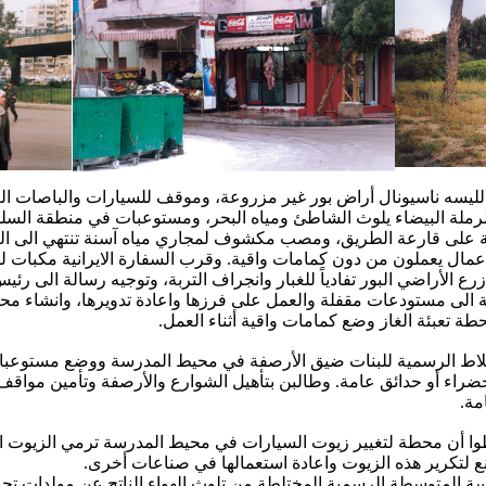
ليسه ناسيونال أراض بور غير مزروعة، وموقف للسيارات والباصات ال
رملة البيضاء يلوث الشاطئ ومياه البحر، ومستوعبات في منطقة السلطان
 على قارعة الطريق، ومصب مكشوف لمجاري مياه آسنة تنتهي الى الب
ا عمال يعملون من دون كمامات واقية. وقرب السفارة الايرانية مكبات لل
ع الأراضي البور تفادياً للغبار وانجراف التربة، وتوجيه رسالة الى رئي
ة الى مستودعات مقفلة والعمل على فرزها واعادة تدويرها، وانشاء مح
طة تعبئة الغاز وضع كمامات واقية أثناء العمل.
اط الرسمية للبنات ضيق الأرصفة في محيط المدرسة ووضع مستوعبات ا
اء أو حدائق عامة. وطالبن بتأهيل الشوارع والأرصفة وتأمين مواقف
مة.
ا أن محطة لتغيير زيوت السيارات في محيط المدرسة ترمي الزيوت ال
ع لتكرير هذه الزيوت واعادة استعمالها في صناعات أخرى.
 المتوسطة الرسمية المختلطة من تلوث الهواء الناتج عن مولدات ت