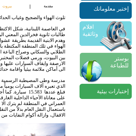
|
مقدمة
بيروت
إختبر معلوماتك
تلوث الهواء والضجيج وغياب الحدا
افلام
في العاصمة اللبنانية، شكل الاكت
وثائقية
طالبات ثانوية فخرالدين المعني ا
وهدم الابنية القديمة بطريقة عشو
الهواء في تلك المنطقة المكتظة ب
الطلابي والسكاني وصراخ الباعة ا
بين البيوت، ورمي فضلات المختبرا
بوستر
الارصفة وايقاف السيارات عليها و
للطباعة
الى أماكن ملائمة بيئياً واقامة حدا
مدرسة وطى المصيطبة الرسمية ال
الذي تعبره آلاف السيارات يومياً 
إختبارات بيئية
على معاناة الأحياء الداخلية الغا
العمراني في المنطقة لم يترك الا م
باستعمال النقل العام بدلاً من 
الاقفال، وازالة أكوام النفايات 