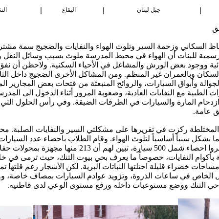
|
|
|
جبل لبنان
البقاع
الش
ئق
ظاظ السكاني وزحمة السير وتلوث الهواء والنفايات والضجيج سمة مشت
لرسمية للبنات أن الهواء في محيط المدرسة ملوث بسبب وسائل النقل و
ائية ووجود بعض الورش والمشاغل في الأحياء السكنية. ولاحظن أن نف
السكان وبالعمران غير المنظم. ومن المشاكل الأخرى الضجيج داخل الثا
لجوالة وأبواق السيارات، والروائح المنبعثة من فتحات بعض المجارير 
ت الطبية مع النفايات العادية، وصعوبة المرور أثناء الدخول الى المد
ازدحام المارة والسيارات في الطرقات الضيقة. وفي رأس الحلول التي 
ئق عامة.
مختلطة ركزت في تقريرها على مشكلتي السير والنفايات الصلبة. محي
مما يشكل سبباً أساسياً لتلوث الهواء. وقام الطلاب باحصاء عدد السيار
فبلغ عددها 15.583 سيارة. كما أجروا احصاء شمل 500 سيارة
رقة بأكوام النفايات، خصوصاً ما يعرف بحي بيوت التنك، حيث ترمى في خلا
ساحات خضراء قليلة احتلتها النباتات البرية. لكن الأشجار رغم قلتها ت
النقل الخاص في ساعات الذروة، وتزويد عوادم السيارات بمصاف خاصة، 
من حي التنك ووضع مستوعبات داخله ورفع مستوى الوعي لدى قاطنيه.