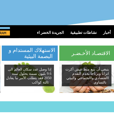
أخبار
نشاطات تطبيقية
الجريدة الخضر اء
الاستهلاك المستدام و
لاقتصـاد الأخـضـر
البصمة البيئية
ينبغي أن نتبع منط عيش أكرث
إذا وصل عدد سكان العالم الى
اتزانا وبرناجا يخدم التقدم
9.6 بليون نسمة بحلول سنة
االقتصادي واالجتماعي والبيئي
2050 فقد يتطلب الأمر ما يعادل
بالتساوي
ثالثة كواكب