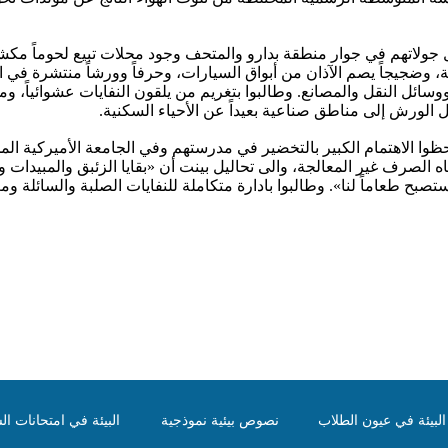
ولاتهم في جوار منطقة بدارو والمتحف وجود محلات تبيع لحوماً مكش
 وضجيجاً يصم الآذان من أبواق السيارات، وحرفاً وورشاً منتشرة في الأ
ائل النقل والمصانع. وطالبوا بتغريم من يلقون النفايات عشوائياً، وم
 الورش إلى مناطق صناعية بعيداً عن الأحياء السكنية.
الانترناشونال كولدج (IC) لاحظوا الاهتمام الكبير بالتخضير في مدرستهم وفي الجامعة الأ
مياه الصرف غير المعالجة، والى تحاليل بينت أن «بقايا الزئبق والمبيد
ح طعاماً لنا». وطالبوا بادارة متكاملة للنفايات الصلبة والسائلة ومعا
لبيئة في عيون الطلاب
نصوص بيئية نموذجية
البيئة في امتحانات الش