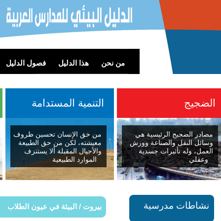
من نحن
هذا الدليل
فصول الدليل
لضجيج
التنمية المستدامة
ا
صادر الضجيج الرئيسية هي
من حق الإنسان تحسين ظروف
سائل النقل والصناعة وورش
معيشته، لكن من حق الطبيعة
لعمل، وله تأثيرات جسدية
والأجيال المقبلة ألا يستنزف
وعقلي
الموارد الطبيعية
نشاطات مدرسية
بيروت / البيئة في عيون الطلاب