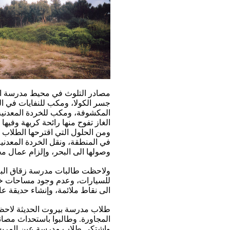
مصادر التلوث في محيط مدرسة ال
جسر الكولا، ومكب للنفايات في ال
المكشوفة، ومكب للخردة المعدنية
الغاز تفوح منها رائحة كريهة وفيه
ومن الحلول التي اقترحها الطلاب زر
في المنطقة، ونقل الخردة المعدني
وصولها الى البحر، وإلزام عمال مح
ولاحظت طالبات مدرسة زقاق البل
للسيارات، وعدم وجود مساحات خضر
الى نقاط ملائمة، وإنشاء حديقة عا
طلاب مدرسة بيروت الحديثة لاحظو
المجاورة. وطالبوا باستحداث مصان
واشتكى طلاب مدرسة عين المريسة