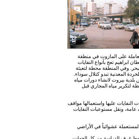
عاملة على المازوت في منطقة
 ابراهيم تعج بأنواع النفايات
حر. وفي المنطقة محطة لتعبئة
خردة المعدنية تبدو كتلال سوداء.
س بلدية بيروت لانشاء دورات مياه
طة لتكرير مياه المجاري قبل
لنفايات عليها واستعمالها مواقف
 عامة، ونقل مستوعبات النفايات
مستعملة عشوائياً في الأراضي
حوط غرف الدراسة من كل الجهات،