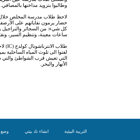
وطالبوا بتزويد مداخنها بالمصافي.
لاحظ طلاب مدرسة المخلص خلال ج
خضار يرمون نفاياتهم على الأرصفة،
كل شيء: من السجائر والنراجيل ووس
ساعات معينة، وتنظيم السير، ونقل
طلاب 
لفتوا الى تلوث المياه الساحلية ب
التي تعيش قرب الشواطئ والتي ستصب
الأنهار والبحر.
التربية البيئية
انشاء ناد بيئي
وضع ا