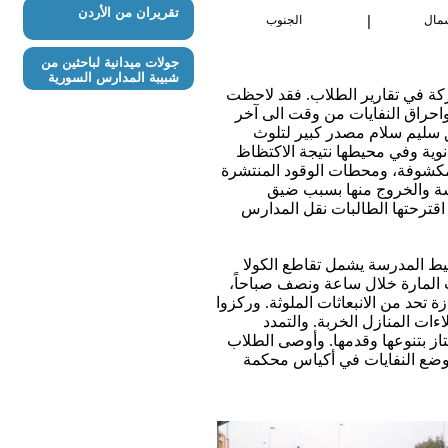
تقريران من الأردن
|
مال
الجنوب
جولات ميدانية لباحثين من
شبيبة المدارس السورية
ركة في تقارير الطلاب. فقد لاحظت
احراق النفايات من وقت الى آخر
ق سليم سلام مصدر كبير لتلوث
نوية وفي محيطها نتيجة الاكتظاظ
المكشوفة، ومحطات الوقود المنتشرة
رسة والخروج منها بسبب ضيق
اقترحتها الطالبات نقل المدارس
ط المدرسة يشمل تقاطع الكولا
ات المارة خلال ساعة ونصف صباحاً،
، تبين لهم أن 213 منها مجهزة بمحولات حفازة تحد من الانبعاثات الملوثة. وركزوا
ءات المنازل الخربة. والتمدد
متاز بتنوعها وقدمها. وأوصى الطلاب
ووضع النفايات في أكياس محكمة