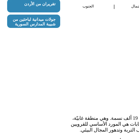
تقريران من الأردن
|
شمال
الجنوب
جولات ميدانية لباحثين من
شبيبة المدارس السورية
تدعى قريتنا «باب برد». مساحتها 95 كيلومتراً مربعاً، وعدد سكانها حسب إحصائيات سنة 1994 قدر بنحو 19 ألف نسمة. وهي منطقة غابيّة،
لغابات هي المورد الأساسي للقرويين
لتربة وتدهور المجال البيئي.