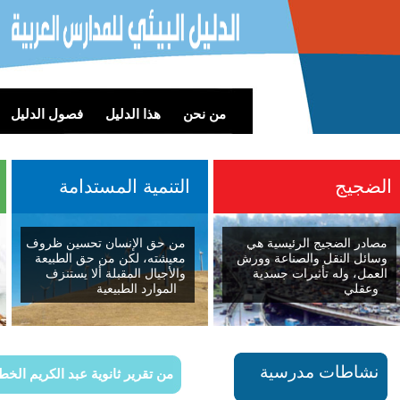
من نحن
هذا الدليل
فصول الدليل
لضجيج
التنمية المستدامة
مصادر الضجيج الرئيسية هي
من حق الإنسان تحسين ظروف
وسائل النقل والصناعة وورش
معيشته، لكن من حق الطبيعة
العمل، وله تأثيرات جسدية
والأجيال المقبلة ألا يستنزف
وعقلي
الموارد الطبيعية
نشاطات مدرسية
من تقرير ثانوية عبد الكريم الخ