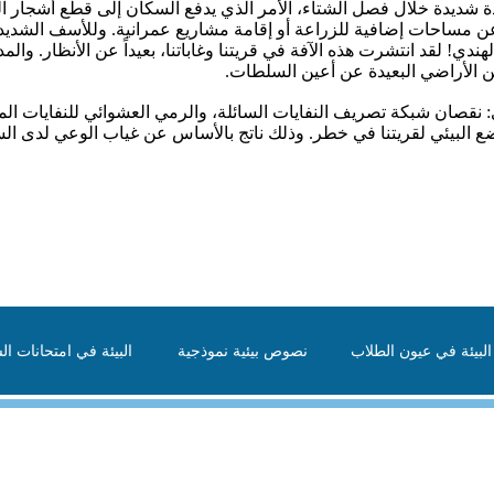
برودة شديدة خلال فصل الشتاء، الأمر الذي يدفع السكان إلى قطع أشجا
ثاً عن مساحات إضافية للزراعة أو إقامة مشاريع عمرانية. وللأسف الشدي
هندي! لقد انتشرت هذه الآفة في قريتنا وغاباتنا، بعيداً عن الأنظار. وال
ن الأراضي البعيدة عن أعين السلطات.
 نقصان شبكة تصريف النفايات السائلة، والرمي العشوائي للنفايات المنز
ضع البيئي لقريتنا في خطر. وذلك ناتج بالأساس عن غياب الوعي لدى 
لبيئة في عيون الطلاب
نصوص بيئية نموذجية
البيئة في امتحانات الش