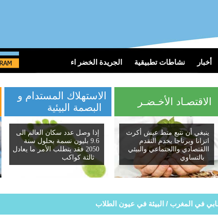
أخبار
نشاطات تطبيقية
الجريدة الخضر اء
الاستهلاك المستدام و
الاقتصـاد الأخـضـر
البصمة البيئية
ينبغي أن نتبع منط عيش أكرث
إذا وصل عدد سكان العالم الى
اتزانا وبرناجا يخدم التقدم
9.6 بليون نسمة بحلول سنة
االقتصادي واالجتماعي والبيئي
2050 فقد يتطلب الأمر ما يعادل
بالتساوي
ثالثة كواكب
طابي في المغرب / البيئة في عيون الطلاب