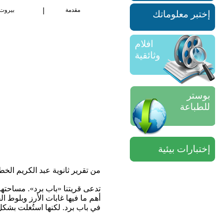
|
مقدمة
بيروت
إختبر معلوماتك
افلام
وثائقية
بوستر
للطباعة
إختبارات بيئية
من تقرير ثانوية عبد الكريم الخ
أهم ما فيها غابات الأرز وبلوط ا
في باب برد. لكنها استُغلت بشكل