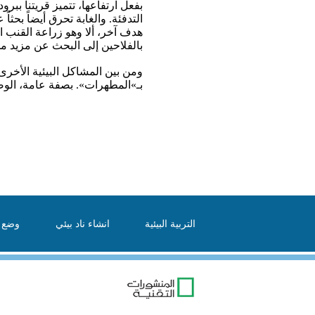
بفعل ارتفاعها، تتميز قريتنا ب
التدفئة. والغابة تحرق أيضاً بح
هدف آخر، ألا وهو زراعة القنب ال
بالفلاحين إلى البحث عن مزيد م
ومن بين المشاكل البيئية الأخرى:
بـ»المطهرات». بصفة عامة، الو
التربية البيئية
انشاء ناد بيئي
وضع ا